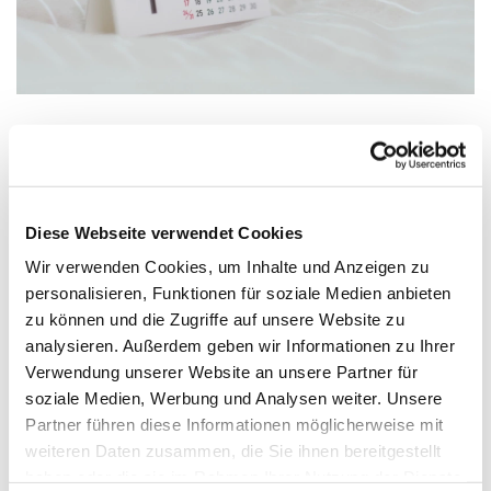
Mittwoch, 28. Juli 2027, 15:00 Uhr
Diese Webseite verwendet Cookies
St. Nicolaikirche, Lange Straße 30,
Wir verwenden Cookies, um Inhalte und Anzeigen zu
49356 Diepholz
personalisieren, Funktionen für soziale Medien anbieten
zu können und die Zugriffe auf unsere Website zu
analysieren. Außerdem geben wir Informationen zu Ihrer
Verwendung unserer Website an unsere Partner für
soziale Medien, Werbung und Analysen weiter. Unsere
Partner führen diese Informationen möglicherweise mit
weiteren Daten zusammen, die Sie ihnen bereitgestellt
haben oder die sie im Rahmen Ihrer Nutzung der Dienste