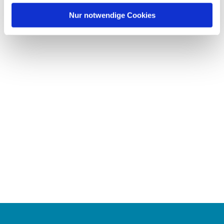
h
l
Nur notwendige Cookies