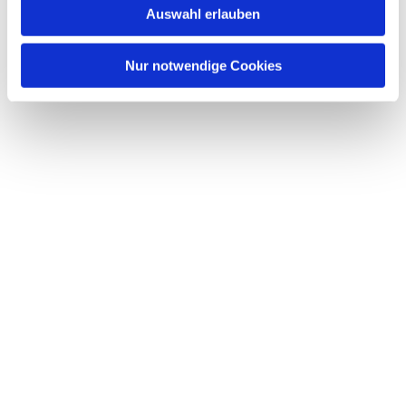
Auswahl erlauben
a
h
l
Nur notwendige Cookies