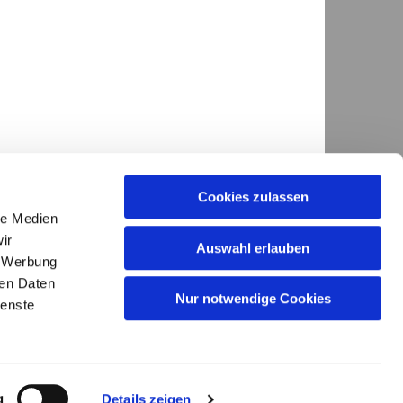
Cookies zulassen
le Medien
ir
Auswahl erlauben
, Werbung
ren Daten
GKG.Diepholz@evlka.de

Nur notwendige Cookies
ienste
g
Details zeigen