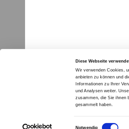
Diese Webseite verwende
Wir verwenden Cookies, um
anbieten zu können und di
Informationen zu Ihrer Ve
und Analysen weiter. Unse
Ev.-luth. Gesamtkirch

zusammen, die Sie ihnen b
gesammelt haben.
E
Notwendig