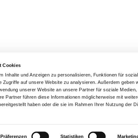
t Cookies
 Inhalte und Anzeigen zu personalisieren, Funktionen für sozia
e Zugriffe auf unsere Website zu analysieren. Außerdem geben w
rwendung unserer Website an unsere Partner für soziale Medien
re Partner führen diese Informationen möglicherweise mit weite
engemeinde Diepholz · Lange Str. 28, 49356 Diepholz
054415293

Kontaktinformationen
Impressum
Datenschutz
ereitgestellt haben oder die sie im Rahmen Ihrer Nutzung der D
ChurchDesk-Login
Präferenzen
Statistiken
Marketin