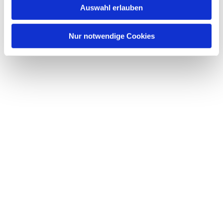
Auswahl erlauben
a
h
l
Nur notwendige Cookies