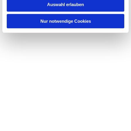
Auswahl erlauben
a
h
l
Nur notwendige Cookies