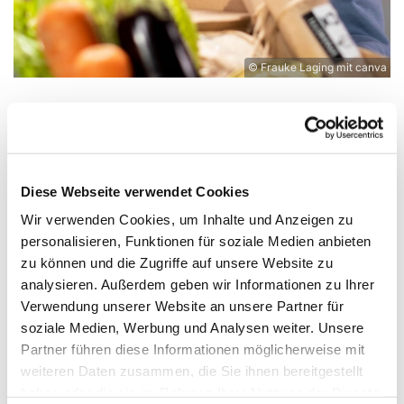
© Frauke Laging mit canva
Freitag, 19. Februar 2027, 12:00 Uhr
Diese Webseite verwendet Cookies
St. Michaeliskirche, Lüderstraße 54,
Wir verwenden Cookies, um Inhalte und Anzeigen zu
49356 Diepholz
personalisieren, Funktionen für soziale Medien anbieten
zu können und die Zugriffe auf unsere Website zu
analysieren. Außerdem geben wir Informationen zu Ihrer
Verwendung unserer Website an unsere Partner für
soziale Medien, Werbung und Analysen weiter. Unsere
Partner führen diese Informationen möglicherweise mit
weiteren Daten zusammen, die Sie ihnen bereitgestellt
haben oder die sie im Rahmen Ihrer Nutzung der Dienste