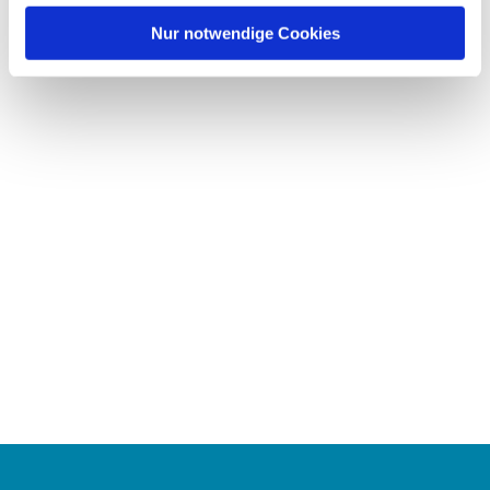
h
l
Nur notwendige Cookies