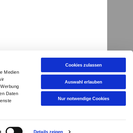
Cookies zulassen
le Medien
ir
Auswahl erlauben
, Werbung
ren Daten
GKG.Diepholz@evlka.de

Nur notwendige Cookies
ienste
g
Details zeigen