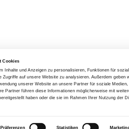
t Cookies
 Inhalte und Anzeigen zu personalisieren, Funktionen für sozia
e Zugriffe auf unsere Website zu analysieren. Außerdem geben w
rwendung unserer Website an unsere Partner für soziale Medien
re Partner führen diese Informationen möglicherweise mit weite
engemeinde Diepholz · Lange Str. 28, 49356 Diepholz
054415293

Kontaktinformationen
Impressum
Datenschutz
ereitgestellt haben oder die sie im Rahmen Ihrer Nutzung der D
ChurchDesk-Login
Präferenzen
Statistiken
Marketin