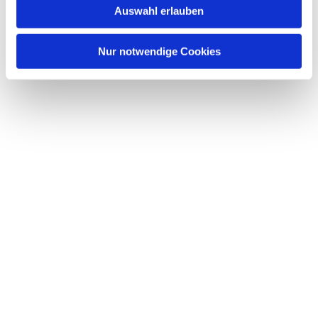
Auswahl erlauben
a
h
l
Nur notwendige Cookies