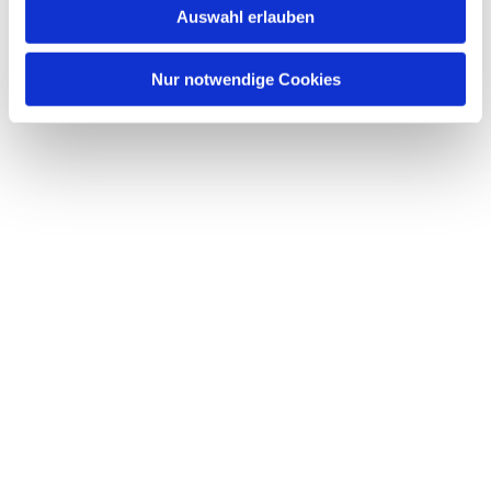
Auswahl erlauben
a
h
l
Nur notwendige Cookies