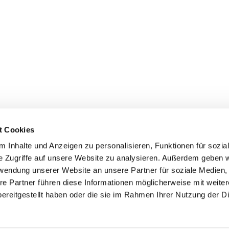
t Cookies
 Inhalte und Anzeigen zu personalisieren, Funktionen für sozia
e Zugriffe auf unsere Website zu analysieren. Außerdem geben w
rwendung unserer Website an unsere Partner für soziale Medien
re Partner führen diese Informationen möglicherweise mit weite
engemeinde Diepholz · Lange Str. 28, 49356 Diepholz
054415293

Kontaktinformationen
Impressum
Datenschutz
ereitgestellt haben oder die sie im Rahmen Ihrer Nutzung der D
ChurchDesk-Login