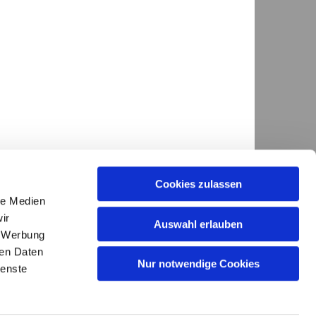
Cookies zulassen
le Medien
ir
Auswahl erlauben
, Werbung
ren Daten
GKG.Diepholz@evlka.de

Nur notwendige Cookies
ienste