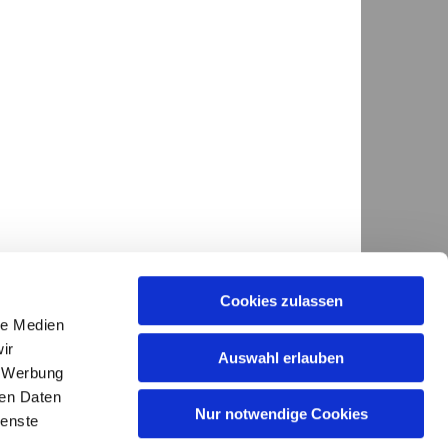
Cookies zulassen
le Medien
ir
Auswahl erlauben
, Werbung
ren Daten
GKG.Diepholz@evlka.de

Nur notwendige Cookies
ienste