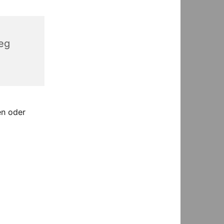
eg
en oder